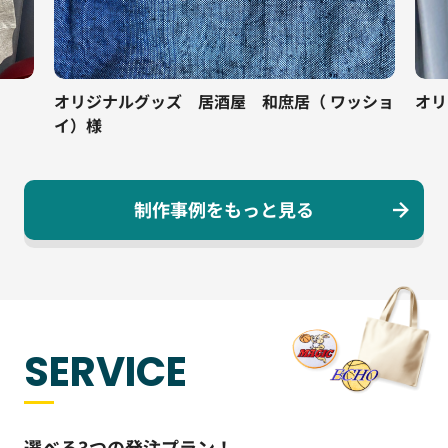
ッショ
オリジナルTシャツ 屋形船 長八丸様
オリ
店様
制作事例をもっと見る
SERVICE
選べる3つの発注プラン！