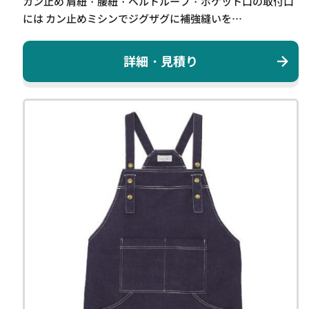
カン止め 肩紐・腰紐・ベルトループ・ポケット口の取付口
には カン止めミシンでジグザグに補強縫いを…
詳細・見積り