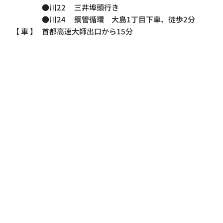
●川22
三井埠頭行き
●川24
鋼管循環 大島1丁目下車、徒歩2分
【 車 】
首都高速大師出口から15分