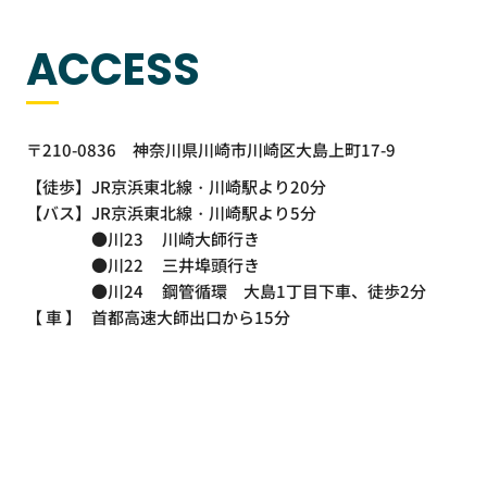
ACCESS
〒210-0836
神奈川県川崎市川崎区大島上町17-9
【徒歩】
JR京浜東北線・川崎駅より20分
【バス】
JR京浜東北線・川崎駅より5分
●川23
川崎大師行き
●川22
三井埠頭行き
●川24
鋼管循環 大島1丁目下車、徒歩2分
【 車 】
首都高速大師出口から15分